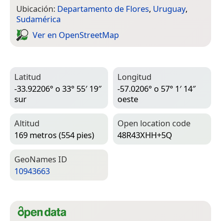
Ubicación:
Departamento de Flores
,
Uruguay
,
Sudamérica
Ver en Open­Street­Map
Latitud
Longitud
-33.92206° o 33° 55′ 19″
-57.0206° o 57° 1′ 14″
sur
oeste
Altitud
Open location code
169 metros (554 pies)
48R43XHH+5Q
Geo­Names ID
10943663