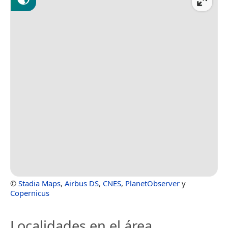
©
Stadia Maps
,
Airbus DS
,
CNES
,
PlanetObserver
y
Copernicus
Localidades en el área