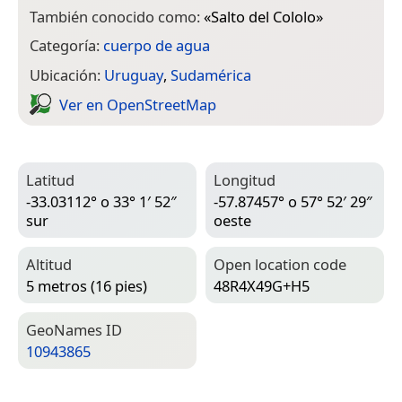
También conocido como:
«
Salto del Cololo
»
Categoría:
cuerpo de agua
Ubicación:
Uruguay
,
Sudamérica
Ver en Open­Street­Map
Latitud
Longitud
-33.03112° o 33° 1′ 52″
-57.87457° o 57° 52′ 29″
sur
oeste
Altitud
Open location code
5 metros (16 pies)
48R4X49G+H5
Geo­Names ID
10943865