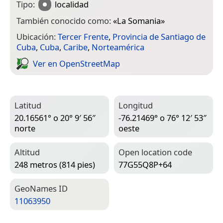
Tipo:
localidad
También conocido como:
«
La Somania
»
Ubicación:
Tercer Frente
,
Provincia de Santiago de
Cuba
,
Cuba
,
Caribe
,
Norteamérica
Ver en Open­Street­Map
Latitud
Longitud
20.16561° o 20° 9′ 56″
-76.21469° o 76° 12′ 53″
norte
oeste
Altitud
Open location code
248 metros (814 pies)
77G55Q8P+64
Geo­Names ID
11063950