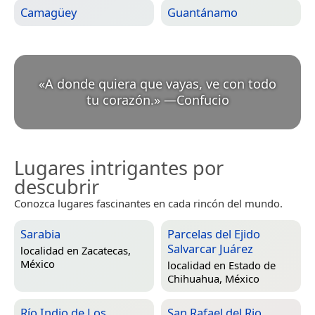
Camagüey
Guantánamo
«
A donde quiera que vayas, ve con todo
tu corazón.
»
—
Confucio
Lugares intrigantes por
descubrir
Conozca lugares fascinantes en cada rincón del mundo.
Sarabia
Parcelas del Ejido
Salvarcar Juárez
localidad en
Zacatecas,
México
localidad en
Estado de
Chihuahua, México
Río Indio de Los
San Rafael del Rio