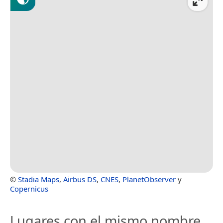
©
Stadia Maps
,
Airbus DS
,
CNES
,
PlanetObserver
y
Copernicus
Lugares con el mismo nombre