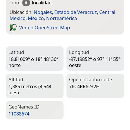
Tipo:
localidad
Ubicación:
Nogales
,
Estado de Veracruz
,
Central
Mexico
,
México
,
Norteamérica
Ver en Open­Street­Map
Latitud
Longitud
18.81009° o 18° 48′ 36″
-97.19852° o 97° 11′ 55″
norte
oeste
Altitud
Open location code
1,385 metros (4,544
76C4RR62+2H
pies)
Geo­Names ID
11088674