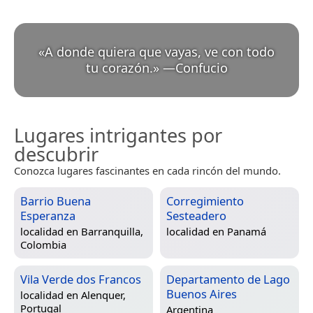
«
A donde quiera que vayas, ve con todo
tu corazón.
»
—
Confucio
Lugares intrigantes por
descubrir
Conozca lugares fascinantes en cada rincón del mundo.
Barrio Buena
Corregimiento
Esperanza
Sesteadero
localidad en
Barranquilla,
localidad en
Panamá
Colombia
Vila Verde dos Francos
Departamento de Lago
Buenos Aires
localidad en
Alenquer,
Portugal
Argentina