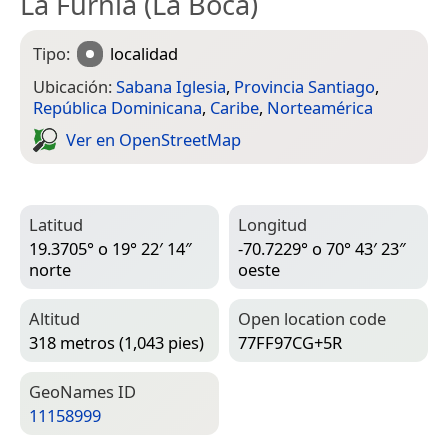
La Furnia (La Boca)
Tipo:
localidad
Ubicación:
Sabana Iglesia
,
Provincia Santiago
,
República Dominicana
,
Caribe
,
Norteamérica
Ver en Open­Street­Map
Latitud
Longitud
19.3705° o 19° 22′ 14″
-70.7229° o 70° 43′ 23″
norte
oeste
Altitud
Open location code
318 metros (1,043 pies)
77FF97CG+5R
Geo­Names ID
11158999