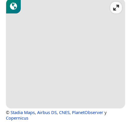
©
Stadia Maps
,
Airbus DS
,
CNES
,
PlanetObserver
y
Copernicus