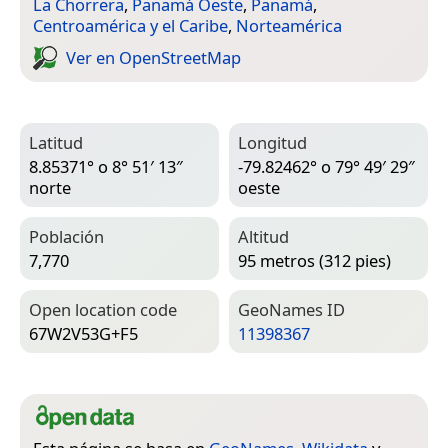
La Chorrera
,
Panamá Oeste
,
Panamá
,
Centroamérica y el Caribe
,
Norteamérica
Ver en Open­Street­Map
Latitud
Longitud
8.85371° o 8° 51′ 13″
-79.82462° o 79° 49′ 29″
norte
oeste
Población
Altitud
7,770
95 metros (312 pies)
Open location code
Geo­Names ID
67W2V53G+F5
11398367