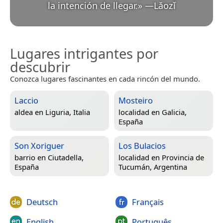
la intención de llegar.
»
—
Lǎozǐ
Lugares intrigantes por
descubrir
Conozca lugares fascinantes en cada rincón del mundo.
Laccio
Mosteiro
aldea en
Liguria, Italia
localidad en
Galicia,
España
Son Xoriguer
Los Bulacios
barrio en
Ciutadella,
localidad en
Provincia de
España
Tucumán, Argentina
Deutsch
Français
English
Português