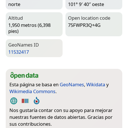
norte
101° 9′ 40″ oeste
Altitud
Open location code
1,950 metros (6,398
75FWPR3Q+4G
pies)
Geo­Names ID
11532417
Esta página se basa en
GeoNames
,
Wikidata
y
Wikimedia Commons
.
Nos gustaría contar con su apoyo para mejorar
nuestras fuentes de datos abiertas. Gracias por
sus contribuciones.