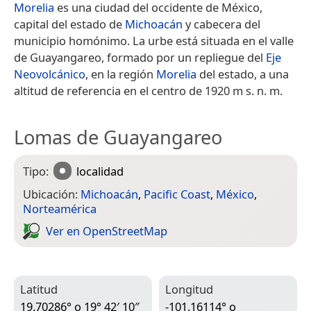
Morelia
es una ciudad del occidente de México,
capital del estado de
Michoacán
y cabecera del
municipio homónimo. La urbe está situada en el valle
de Guayangareo, formado por un repliegue del
Eje
Neovolcánico
, en la región
Morelia
del estado, a una
altitud de referencia en el centro de 1920 m s. n. m.
Lomas de Guayangareo
Tipo:
localidad
Ubicación:
Michoacán
,
Pacific Coast
,
México
,
Norteamérica
Ver en Open­Street­Map
Latitud
Longitud
19.70286° o 19° 42′ 10″
-101.16114° o