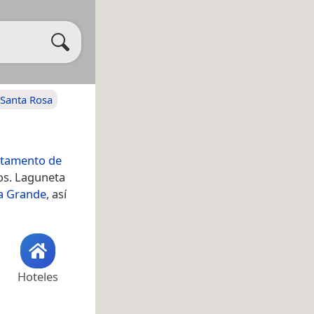
Santa Rosa
tamento de
ros. Laguneta
a Grande
, así
Hoteles