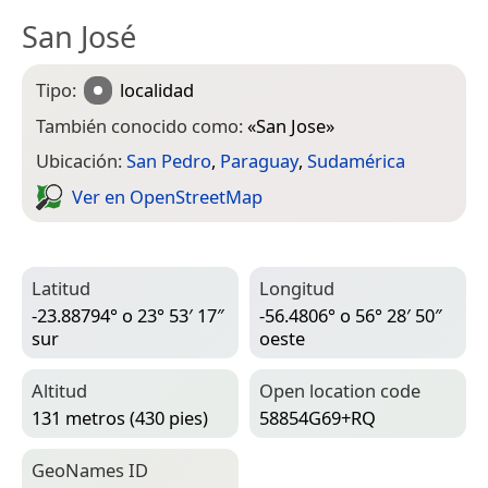
San José
Tipo:
localidad
También conocido como:
«
San Jose
»
Ubicación:
San Pedro
,
Paraguay
,
Sudamérica
Ver en Open­Street­Map
Latitud
Longitud
-23.88794° o 23° 53′ 17″
-56.4806° o 56° 28′ 50″
sur
oeste
Altitud
Open location code
131 metros (430 pies)
58854G69+RQ
Geo­Names ID