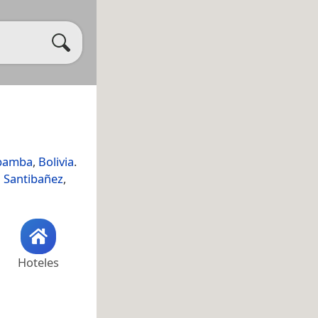
abamba
,
Bolivia
.
 Santibañez
,
Hoteles