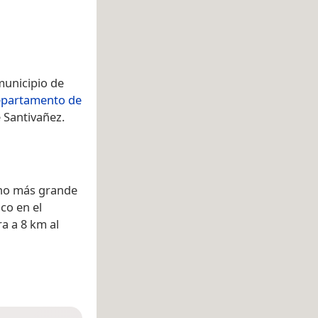
municipio de
partamento de
 Santivañez.
ano más grande
ico en el
a a 8 km al