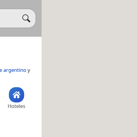
e argentino
y
Hoteles