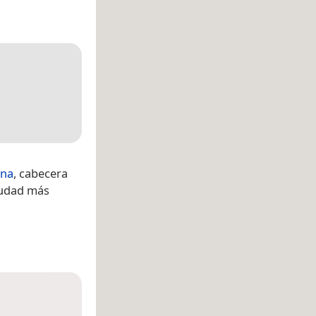
ina
, cabecera
iudad más