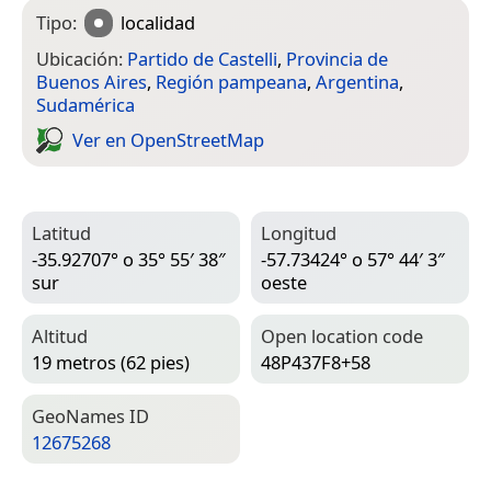
Tipo:
localidad
Ubicación:
Partido de Castelli
,
Provincia de
Buenos Aires
,
Región pampeana
,
Argentina
,
Sudamérica
Ver en Open­Street­Map
Latitud
Longitud
-35.92707° o 35° 55′ 38″
-57.73424° o 57° 44′ 3″
sur
oeste
Altitud
Open location code
19 metros (62 pies)
48P437F8+58
Geo­Names ID
12675268