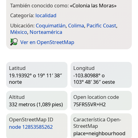
También conocido como:
«
Colonia las Moras
»
Categoría:
localidad
Ubicación:
Coquimatlán
,
Colima
,
Pacific Coast
,
México
,
Norteamérica
Ver en Open­Street­Map
Latitud
Longitud
19.19392° o 19° 11′ 38″
-103.80988° o
norte
103° 48′ 36″ oeste
Altitud
Open location code
332 metros (1,089 pies)
75FR55VR+H2
Open­Street­Map ID
Característica Open­
Street­Map
node 12853585262
place=­neighbourhood