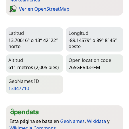
Ver en Open­Street­Map
Latitud
Longitud
13.70616° o 13° 42′ 22″
-89.14579° o 89° 8′ 45″
norte
oeste
Altitud
Open location code
611 metros (2,005 pies)
765GPV43+FM
Geo­Names ID
13447710
Esta página se basa en
GeoNames
,
Wikidata
y
Wikimedia Commons
.