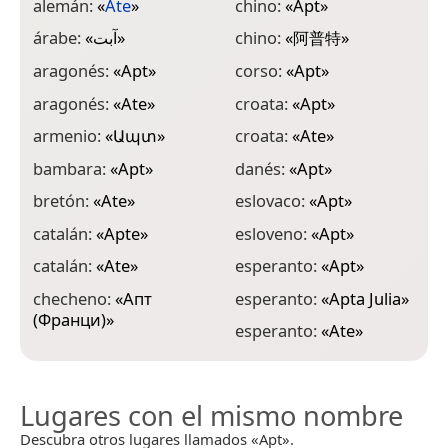
alemán:
«
Ate
»
chino:
«
Apt
»
f
árabe:
«
آبت
»
chino:
«
阿普特
»
f
aragonés:
«
Apt
»
corso:
«
Apt
»
f
aragonés:
«
Ate
»
croata:
«
Apt
»
f
armenio:
«
Ապտ
»
croata:
«
Ate
»
f
bambara:
«
Apt
»
danés:
«
Apt
»
g
bretón:
«
Ate
»
eslovaco:
«
Apt
»
g
catalán:
«
Apte
»
esloveno:
«
Apt
»
g
catalán:
«
Ate
»
esperanto:
«
Apt
»
g
checheno:
«
Апт
esperanto:
«
Apta Julia
»
g
(Франци)
»
esperanto:
«
Ate
»
h
Lugares con el mismo nombre
Descubra otros lugares llamados «Apt».