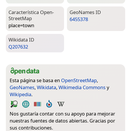
Característica Open­
Geo­Names ID
Street­Map
6455378
place=­town
Wiki­data ID
Q207632
Esta página se basa en
OpenStreetMap
,
GeoNames
,
Wikidata
,
Wikimedia Commons
y
Wikipedia
.
Nos gustaría contar con su apoyo para mejorar
nuestras fuentes de datos abiertas. Gracias por
sus contribuciones.