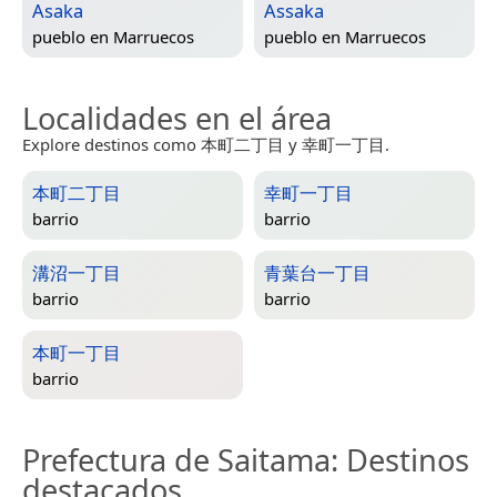
Asaka
Assaka
pueblo en
Marruecos
pueblo en
Marruecos
Localidades en el área
Explore destinos como 本町二丁目 y 幸町一丁目.
本町二丁目
幸町一丁目
barrio
barrio
溝沼一丁目
青葉台一丁目
barrio
barrio
本町一丁目
barrio
Prefectura de Saitama
: Destinos
destacados