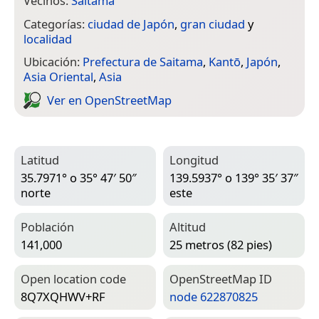
Vecinos:
Saitama
Categorías:
ciudad de Japón
,
gran ciudad
y
localidad
Ubicación:
Prefectura de Saitama
,
Kantō
,
Japón
,
Asia Oriental
,
Asia
Ver en Open­Street­Map
Latitud
Longitud
35.7971° o 35° 47′ 50″
139.5937° o 139° 35′ 37″
norte
este
Población
Altitud
141,000
25 metros (82 pies)
Open location code
Open­Street­Map ID
8Q7XQHWV+RF
node 622870825