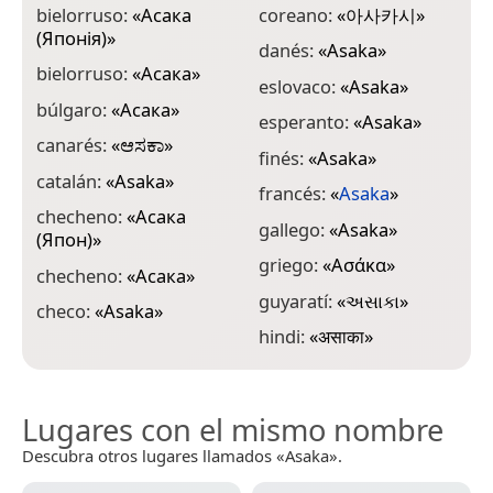
bielorruso:
«
Асака
coreano:
«
아사카시
»
i
(Японія)
»
danés:
«
Asaka
»
i
bielorruso:
«
Асака
»
eslovaco:
«
Asaka
»
i
búlgaro:
«
Асака
»
esperanto:
«
Asaka
»
j
canarés:
«
ಆಸಕಾ
»
finés:
«
Asaka
»
j
catalán:
«
Asaka
»
francés:
«
Asaka
»
j
checheno:
«
Асака
gallego:
«
Asaka
»
(Япон)
»
j
griego:
«
Ασάκα
»
checheno:
«
Асака
»
j
guyaratí:
«
અસાકા
»
checo:
«
Asaka
»
j
hindi:
«
असाका
»
Lugares con el mismo nombre
Descubra otros lugares llamados «Asaka».