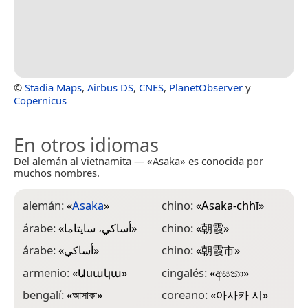
©
Stadia Maps
,
Airbus DS
,
CNES
,
PlanetObserver
y
Copernicus
En otros idiomas
Del alemán al vietnamita — «Asaka» es conocida por
muchos nombres.
alemán:
«
Asaka
»
chino:
«
Asaka-chhī
»
h
árabe:
«
أساكي، سايتاما
»
chino:
«
朝霞
»
i
S
árabe:
«
أساكي
»
chino:
«
朝霞市
»
i
armenio:
«
Ասակա
»
cingalés:
«
අසකා
»
i
bengalí:
«
আসাকা
»
coreano:
«
아사카 시
»
S