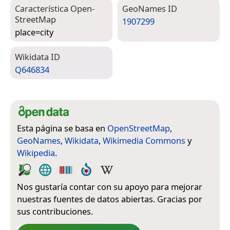
Característica Open­
Geo­Names ID
Street­Map
1907299
place=­city
Wiki­data ID
Q646834
Esta página se basa en
OpenStreetMap
,
GeoNames
,
Wikidata
,
Wikimedia Commons
y
Wikipedia
.
Nos gustaría contar con su apoyo para mejorar
nuestras fuentes de datos abiertas. Gracias por
sus contribuciones.