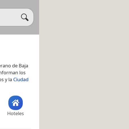
erano de Baja
onforman los
s y la
Ciudad
Hoteles