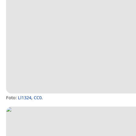
Foto:
Ll1324
,
CC0
.