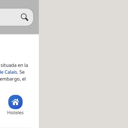
situada en la
e Calais
. Se
n embargo, el
Hoteles