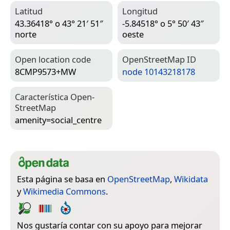
Latitud
Longitud
43.36418° o 43° 21′ 51″
-5.84518° o 5° 50′ 43″
norte
oeste
Open location code
Open­Street­Map ID
8CMP9573+MW
node 10143218178
Característica Open­
Street­Map
amenity=­social_centre
Esta página se basa en
OpenStreetMap
,
Wikidata
y
Wikimedia Commons
.
Nos gustaría contar con su apoyo para mejorar