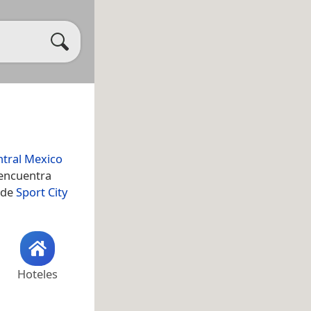
ntral Mexico
 encuentra
d de
Sport City
Hoteles