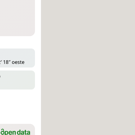
′ 18″ oeste
D