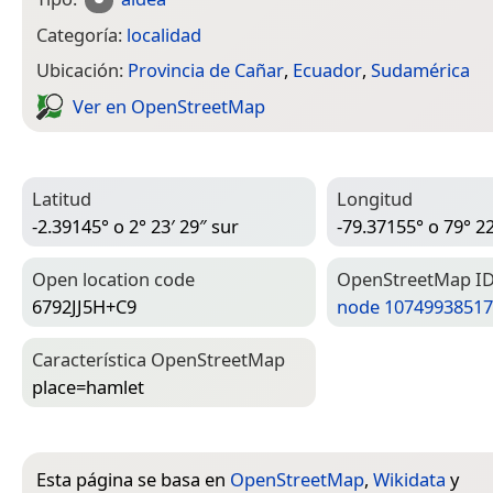
Categoría:
localidad
Ubicación:
Provincia de Cañar
,
Ecuador
,
Sudamérica
Ver en Open­Street­Map
Latitud
Longitud
-2.39145° o 2° 23′ 29″ sur
-79.37155° o 79° 22
Open location code
Open­Street­Map I
6792JJ5H+C9
node 10749938517
Característica Open­Street­Map
place=­hamlet
Esta página se basa en
OpenStreetMap
,
Wikidata
y