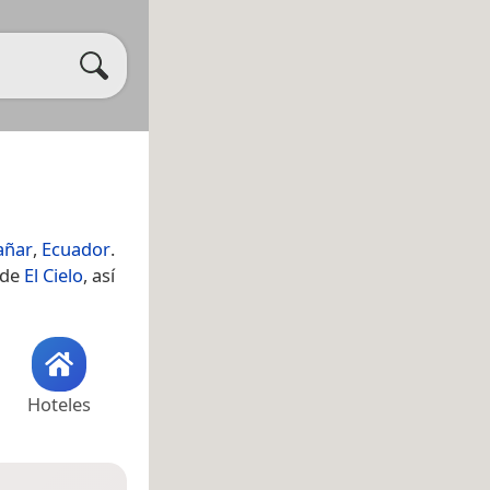
añar
,
Ecuador
.
 de
El Cielo
, así
Hoteles