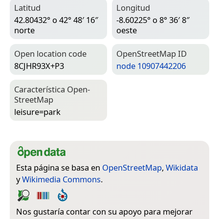
Latitud
Longitud
42.80432° o 42° 48′ 16″
-8.60225° o 8° 36′ 8″
norte
oeste
Open location code
Open­Street­Map ID
8CJHR93X+P3
node 10907442206
Característica Open­
Street­Map
leisure=­park
Esta página se basa en
OpenStreetMap
,
Wikidata
y
Wikimedia Commons
.
Nos gustaría contar con su apoyo para mejorar