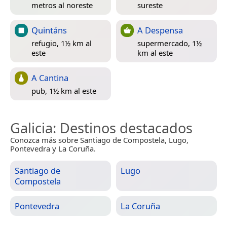
metros al noreste
sureste
Quintáns
A Despensa
refugio, 1½ km al
supermercado, 1½
este
km al este
A Cantina
pub, 1½ km al este
Galicia
: Destinos destacados
Conozca más sobre Santiago de Compostela, Lugo,
Pontevedra y La Coruña.
Santiago de
Lugo
Compostela
Pontevedra
La Coruña