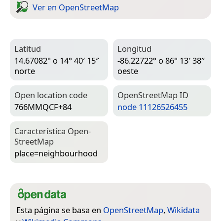
Ver en Open­Street­Map
Latitud
Longitud
14.67082° o 14° 40′ 15″
-86.22722° o 86° 13′ 38″
norte
oeste
Open location code
Open­Street­Map ID
766MMQCF+84
node 11126526455
Característica Open­
Street­Map
place=­neighbourhood
Esta página se basa en
OpenStreetMap
,
Wikidata