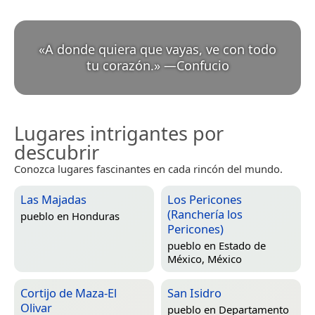
«
A donde quiera que vayas, ve con todo
tu corazón.
»
—
Confucio
Lugares intrigantes por
descubrir
Conozca lugares fascinantes en cada rincón del mundo.
Las Majadas
Los Pericones
(Ranchería los
pueblo en
Honduras
Pericones)
pueblo en
Estado de
México, México
Cortijo de Maza-El
San Isidro
Olivar
pueblo en
Departamento