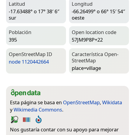
Latitud
Longitud
-17.63488° o 17° 38′ 6″
-66.26499° o 66° 15′ 54″
sur
oeste
Población
Open location code
395
57JM9P8P+22
Open­Street­Map ID
Característica Open­
Street­Map
node 1120442664
place=­village
Esta página se basa en
OpenStreetMap
,
Wikidata
y
Wikimedia Commons
.
Nos gustaría contar con su apoyo para mejorar