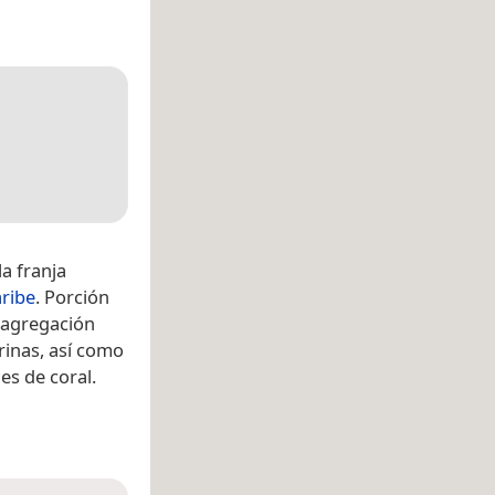
la franja
ribe
. Porción
 agregación
rinas, así como
s de coral.