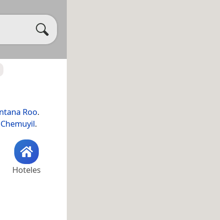
ntana Roo
.
 Chemuyil
.
Hoteles