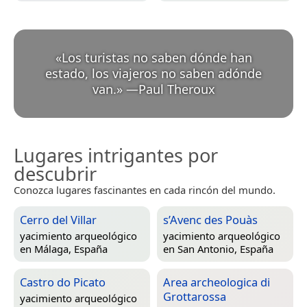
«
Los turistas no saben dónde han
estado, los viajeros no saben adónde
van.
»
—
Paul Theroux
Lugares intrigantes por
descubrir
Conozca lugares fascinantes en cada rincón del mundo.
Cerro del Villar
s’Avenc des Pouàs
yacimiento arqueológico
yacimiento arqueológico
en
Málaga, España
en
San Antonio, España
Castro do Picato
Area archeologica di
Grottarossa
yacimiento arqueológico