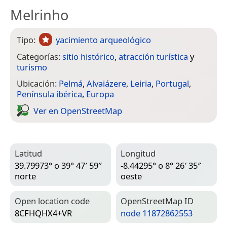
Melrinho
Tipo:
yacimiento arqueológico
Categorías:
sitio histórico
,
atracción turística
y
turismo
Ubicación:
Pelmá
,
Alvaiázere
,
Leiria
,
Portugal
,
Península ibérica
,
Europa
Ver en Open­Street­Map
Latitud
Longitud
39.79973° o 39° 47′ 59″
-8.44295° o 8° 26′ 35″
norte
oeste
Open location code
Open­Street­Map ID
8CFHQHX4+VR
node 11872862553