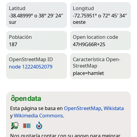
Latitud
Longitud
-38.48999° o 38° 29′ 24″
-72.75951° o 72° 45′ 34″
sur
oeste
Población
Open location code
187
47H9G66R+25
Open­Street­Map ID
Característica Open­
Street­Map
node 12224052079
place=­hamlet
Esta página se basa en
OpenStreetMap
,
Wikidata
y
Wikimedia Commons
.
Nos gustaría contar con su apoyo para mejorar