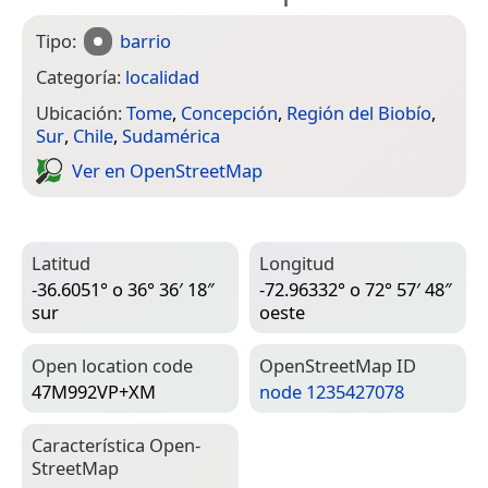
Tipo:
barrio
Categoría:
localidad
Ubicación:
Tome
,
Concepción
,
Región del Biobío
,
Sur
,
Chile
,
Sudamérica
Ver en Open­Street­Map
Latitud
Longitud
-36.6051° o 36° 36′ 18″
-72.96332° o 72° 57′ 48″
sur
oeste
Open location code
Open­Street­Map ID
47M992VP+XM
node 1235427078
Característica Open­
Street­Map