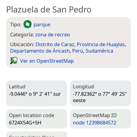
Plazuela de San Pedro
Tipo:
parque
Categoría:
zona de recreo
Ubicación:
Distrito de Caraz
,
Provincia de Huaylas
,
Departamento de Áncash
,
Perú
,
Sudamérica
Ver en Open­Street­Map
Latitud
Longitud
-9.0446° o 9° 2′ 41″ sur
-77.82362° o 77° 49′ 25″
oeste
Open location code
Open­Street­Map ID
6724X54G+5H
node 12398684572