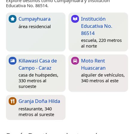
Explore destinos como Cumpayhuara y Institución
Educativa No. 86514.
Cumpayhuara
Institución
Educativa No.
área residencial
86514
escuela, 220 metros
al norte
Killawasi Casa de
Moto Rent
Campo - Caraz
Huascaran
casa de huéspedes,
alquiler de vehículos,
330 metros al
340 metros al este
suroeste
Granja Doña Hilda
restaurante, 340
metros al sureste