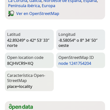
La Coruña
,
Galicia
,
Noroeste de España
,
España
,
Península ibérica
,
Europa
Ver en Open­Street­Map
Latitud
Longitud
42.89249° o 42° 53′ 33″
-8.58054° o 8° 34′ 50″
norte
oeste
Open location code
Open­Street­Map ID
8CJHVCR9+XQ
node 1241754204
Característica Open­
Street­Map
place=­locality