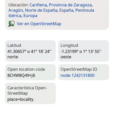
Ubicación:
Cariñena
,
Provincia de Zaragoza
,
Aragón
,
Norte de España
,
España
,
Península
ibérica
,
Europa
Ver en Open­Street­Map
Latitud
Longitud
41.30657° o 41° 18′ 24″
-1.23199° o 1° 13′ 55″
norte
oeste
Open location code
Open­Street­Map ID
8CHW8Q49+J6
node 1242131800
Característica Open­
Street­Map
place=­locality