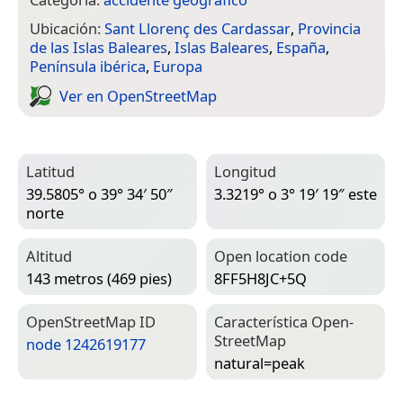
Ubicación:
Sant Llorenç des Cardassar
,
Provincia
de las Islas Baleares
,
Islas Baleares
,
España
,
Península ibérica
,
Europa
Ver en Open­Street­Map
Latitud
Longitud
39.5805° o 39° 34′ 50″
3.3219° o 3° 19′ 19″ este
norte
Altitud
Open location code
143 metros (469 pies)
8FF5H8JC+5Q
Open­Street­Map ID
Característica Open­
Street­Map
node 1242619177
natural=­peak