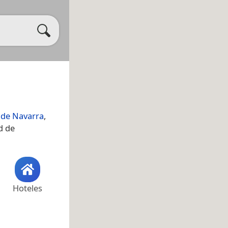
 de Navarra
,
d de
Hoteles