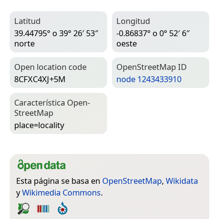
Latitud
Longitud
39.44795° o 39° 26′ 53″
-0.86837° o 0° 52′ 6″
norte
oeste
Open location code
Open­Street­Map ID
8CFXC4XJ+5M
node 1243433910
Característica Open­
Street­Map
place=­locality
Esta página se basa en
OpenStreetMap
,
Wikidata
y
Wikimedia Commons
.