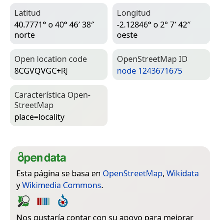
Latitud
Longitud
40.7771° o 40° 46′ 38″
-2.12846° o 2° 7′ 42″
norte
oeste
Open location code
Open­Street­Map ID
8CGVQVGC+RJ
node 1243671675
Característica Open­
Street­Map
place=­locality
Esta página se basa en
OpenStreetMap
,
Wikidata
y
Wikimedia Commons
.
Nos gustaría contar con su apoyo para mejorar