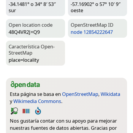
-34.1481° o 34° 8′ 53″
-57.16902° o 57° 10′ 9″
sur
oeste
Open location code
Open­Street­Map ID
48Q4VR2J+Q9
node 12854222647
Característica Open­
Street­Map
place=­locality
Esta página se basa en
OpenStreetMap
,
Wikidata
y
Wikimedia Commons
.
Nos gustaría contar con su apoyo para mejorar
nuestras fuentes de datos abiertas. Gracias por