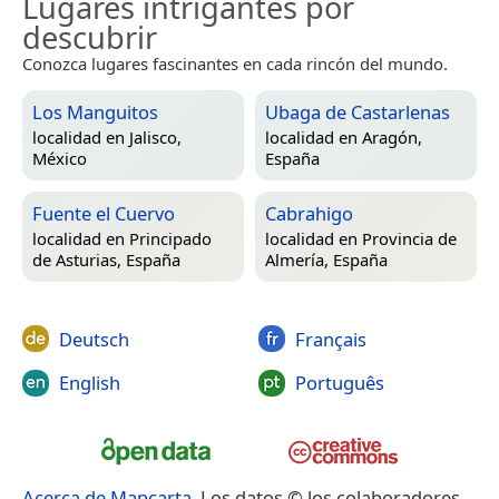
Lugares intrigantes por
descubrir
Conozca lugares fascinantes en cada rincón del mundo.
Los Manguitos
Ubaga de Castarlenas
localidad en
Jalisco,
localidad en
Aragón,
México
España
Fuente el Cuervo
Cabrahigo
localidad en
Principado
localidad en
Provincia de
de Asturias, España
Almería, España
Deutsch
Français
English
Português
Acerca de Mapcarta
. Los datos © los colaboradores