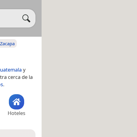
 Zacapa
uatemala
y
ra cerca de la
os
.
Hoteles