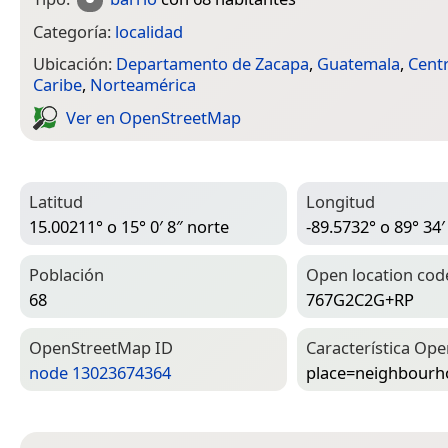
Categoría:
localidad
Ubicación:
Departamento de Zacapa
,
Guatemala
,
Centr
Caribe
,
Norteamérica
Ver en Open­Street­Map
Latitud
Longitud
15.00211° o 15° 0′ 8″ norte
-89.5732° o 89° 34′
Población
Open location cod
68
767G2C2G+RP
Open­Street­Map ID
Característica Ope
node 13023674364
place=­neighbour