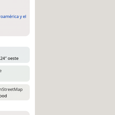
oamérica y el
 24″ oeste
e
n­Street­Map
hood