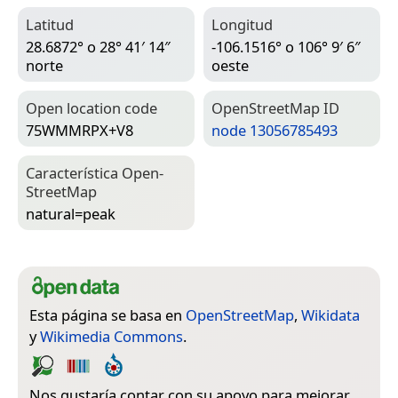
Latitud
Longitud
28.6872° o 28° 41′ 14″
-106.1516° o 106° 9′ 6″
norte
oeste
Open location code
Open­Street­Map ID
75WMMRPX+V8
node 13056785493
Característica Open­
Street­Map
natural=­peak
Esta página se basa en
OpenStreetMap
,
Wikidata
y
Wikimedia Commons
.
Nos gustaría contar con su apoyo para mejorar