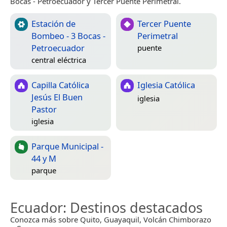
Bocas - Petroecuador y Tercer Puente Perimetral.
Estación de
Tercer Puente
Bombeo - 3 Bocas -
Perimetral
Petroecuador
puente
central eléctrica
Capilla Católica
Iglesia Católica
Jesús El Buen
iglesia
Pastor
iglesia
Parque Municipal -
44 y M
parque
Ecuador
: Destinos destacados
Conozca más sobre Quito, Guayaquil, Volcán Chimborazo