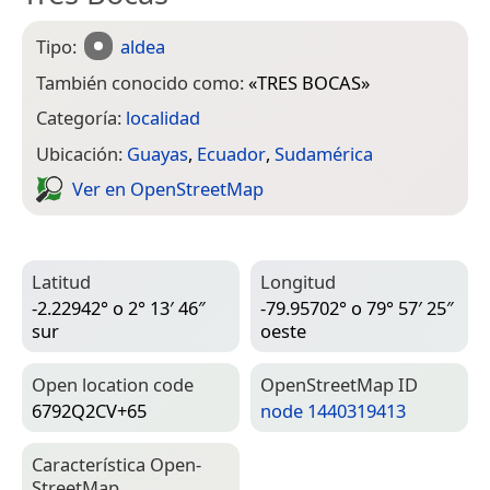
Tipo:
aldea
También conocido como:
«
TRES BOCAS
»
Categoría:
localidad
Ubicación:
Guayas
,
Ecuador
,
Sudamérica
Ver en Open­Street­Map
Latitud
Longitud
-2.22942° o 2° 13′ 46″
-79.95702° o 79° 57′ 25″
sur
oeste
Open location code
Open­Street­Map ID
6792Q2CV+65
node 1440319413
Característica Open­
Street­Map