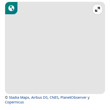
©
Stadia Maps
,
Airbus DS
,
CNES
,
PlanetObserver
y
Copernicus