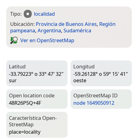
Tipo:
localidad
Ubicación:
Provincia de Buenos Aires
,
Región
pampeana
,
Argentina
,
Sudamérica
Ver en Open­Street­Map
Latitud
Longitud
-33.79223° o 33° 47′ 32″
-59.26128° o 59° 15′ 41″
sur
oeste
Open location code
Open­Street­Map ID
48R26P5Q+4F
node 1649050912
Característica Open­
Street­Map
place=­locality