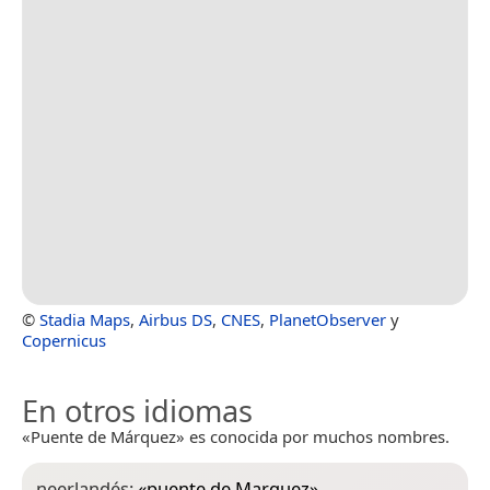
©
Stadia Maps
,
Airbus DS
,
CNES
,
PlanetObserver
y
Copernicus
En otros idiomas
«Puente de Márquez» es conocida por muchos nombres.
neerlandés:
«
puente de Marquez
»