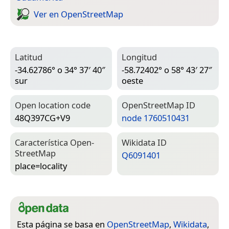
Ver en Open­Street­Map
Latitud
Longitud
-34.62786° o 34° 37′ 40″
-58.72402° o 58° 43′ 27″
sur
oeste
Open location code
Open­Street­Map ID
48Q397CG+V9
node 1760510431
Característica Open­
Wiki­data ID
Street­Map
Q6091401
place=­locality
Esta página se basa en
OpenStreetMap
,
Wikidata
,