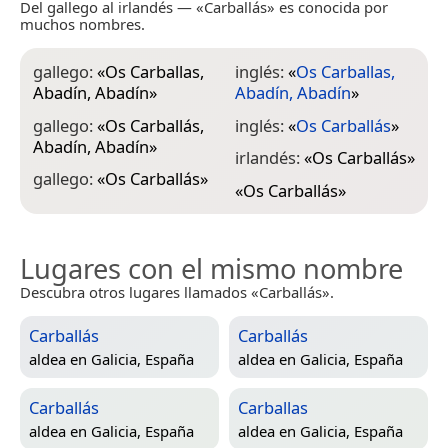
Del gallego al irlandés — «Carballás» es conocida por
muchos nombres.
gallego:
«
Os Carballas,
inglés:
«
Os Carballas,
Abadín, Abadín
»
Abadín, Abadín
»
gallego:
«
Os Carballás,
inglés:
«
Os Carballás
»
Abadín, Abadín
»
irlandés:
«
Os Carballás
»
gallego:
«
Os Carballás
»
«
Os Carballás
»
Lugares con el mismo nombre
Descubra otros lugares llamados «Carballás».
Carballás
Carballás
aldea en
Galicia, España
aldea en
Galicia, España
Carballás
Carballas
aldea en
Galicia, España
aldea en
Galicia, España