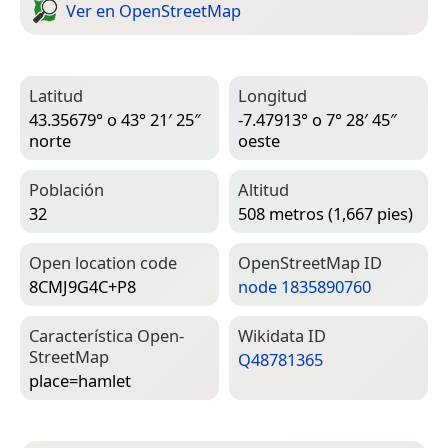
Ver en Open­Street­Map
Latitud
Longitud
43.35679° o 43° 21′ 25″
-7.47913° o 7° 28′ 45″
norte
oeste
Población
Altitud
32
508 metros (1,667 pies)
Open location code
Open­Street­Map ID
8CMJ9G4C+P8
node 1835890760
Característica Open­
Wiki­data ID
Street­Map
Q48781365
place=­hamlet