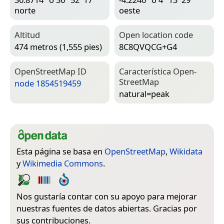
norte
oeste
Altitud
Open location code
474 metros (1,555 pies)
8C8QVQCG+G4
Open­Street­Map ID
Característica Open­
Street­Map
node 1854519459
natural=­peak
Esta página se basa en
OpenStreetMap
,
Wikidata
y
Wikimedia Commons
.
Nos gustaría contar con su apoyo para mejorar
nuestras fuentes de datos abiertas. Gracias por
sus contribuciones.