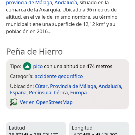
provincia de Málaga
,
Andalucía
, situado en la
comarca de la Axarquía. Ubicado a 96 metros de
altitud, en el valle del mismo nombre, su término
municipal tiene una superficie de 12,12 km² y su
población en 2016…
Peña de Hierro
Tipo:
pico
con una altitud de 474 metros
Categoría:
accidente geográfico
Ubicación:
Cútar
,
Provincia de Málaga
,
Andalucía
,
España
,
Península ibérica
,
Europa
Ver en Open­Street­Map
Latitud
Longitud
36.8714° o 36° 52′ 17″
-4.2246° o 4° 13′ 29″