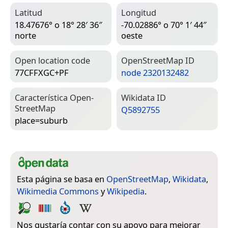
Latitud
Longitud
18.47676° o 18° 28′ 36″
-70.02886° o 70° 1′ 44″
norte
oeste
Open location code
Open­Street­Map ID
77CFFXGC+PF
node 2320132482
Característica Open­
Wiki­data ID
Street­Map
Q5892755
place=­suburb
Esta página se basa en
OpenStreetMap
,
Wikidata
,
Wikimedia Commons
y
Wikipedia
.
Nos gustaría contar con su apoyo para mejorar