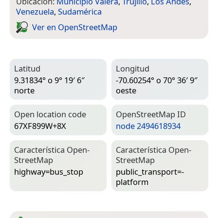
Ubicación:
Municipio Valera
,
Trujillo
,
Los Andes
,
Venezuela
,
Sudamérica
Ver en Open­Street­Map
Latitud
Longitud
9.31834° o 9° 19′ 6″
-70.60254° o 70° 36′ 9″
norte
oeste
Open location code
Open­Street­Map ID
67XF899W+8X
node 2494618934
Característica Open­
Característica Open­
Street­Map
Street­Map
highway=­bus_stop
public_transport=­
platform