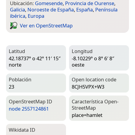
Ubicación:
Gomesende
,
Provincia de Ourense
,
Galicia
,
Noroeste de España
,
España
,
Península
ibérica
,
Europa
Ver en Open­Street­Map
Latitud
Longitud
42.18737° o 42° 11′ 15″
-8.10229° o 8° 6′ 8″
norte
oeste
Población
Open location code
23
8CJH5VPX+W3
Open­Street­Map ID
Característica Open­
Street­Map
node 2557124861
place=­hamlet
Wiki­data ID