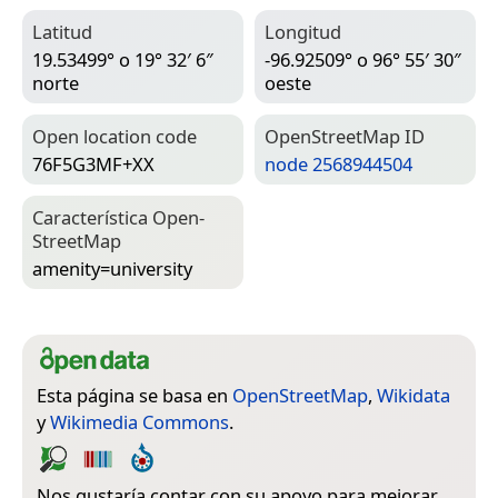
Latitud
Longitud
19.53499° o 19° 32′ 6″
-96.92509° o 96° 55′ 30″
norte
oeste
Open location code
Open­Street­Map ID
76F5G3MF+XX
node 2568944504
Característica Open­
Street­Map
amenity=­university
Esta página se basa en
OpenStreetMap
,
Wikidata
y
Wikimedia Commons
.
Nos gustaría contar con su apoyo para mejorar