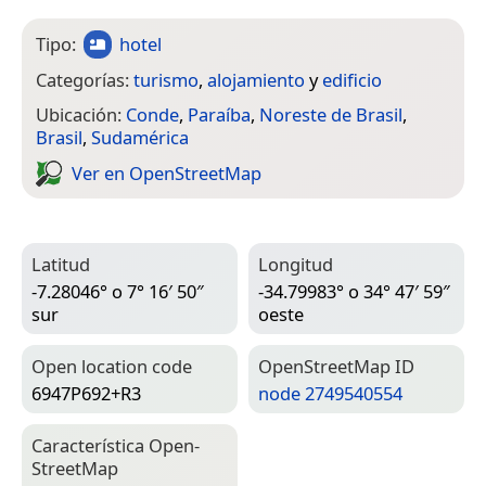
Tipo:
hotel
Categorías:
turismo
,
alojamiento
y
edificio
Ubicación:
Conde
,
Paraíba
,
Noreste de Brasil
,
Brasil
,
Sudamérica
Ver en Open­Street­Map
Latitud
Longitud
-7.28046° o 7° 16′ 50″
-34.79983° o 34° 47′ 59″
sur
oeste
Open location code
Open­Street­Map ID
6947P692+R3
node 2749540554
Característica Open­
Street­Map