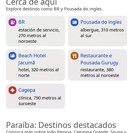
Cerca de aquí
Explore destinos como BR y Pousada do ingles.
BR
Pousada do ingles
estación de servicio,
albergue, 310 metros
270 metros al
al sur
noroeste
Beach Hotel
Restaurante e
Jacumã
Pousada Gurugy
hotel, 320 metros al
restaurante, 380
norte
metros al noroeste
Cagepa
clínica, 790 metros al
suroeste
Paraíba
: Destinos destacados
Conozca más sobre João Pessoa, Campina Grande, Sousa y