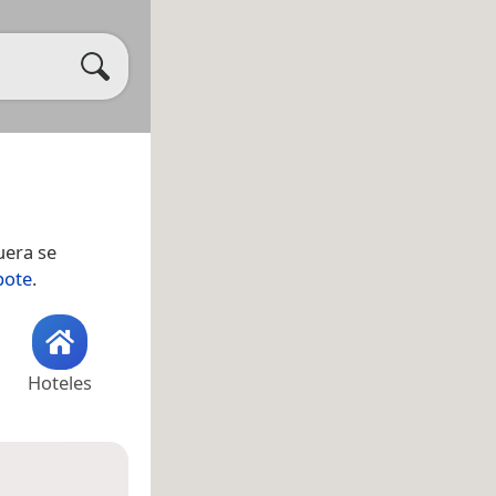
fuera se
pote
.
Hoteles