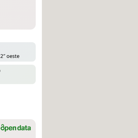
 2″ oeste
D