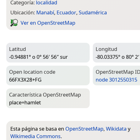
Categoría:
localidad
Ubicación:
Manabí
,
Ecuador
,
Sudamérica
Ver en Open­Street­Map
Latitud
Longitud
-0.94881° o 0° 56′ 56″ sur
-80.03375° o 80° 2′
Open location code
Open­Street­Map I
66FX3X28+FG
node 3012550315
Característica Open­Street­Map
place=­hamlet
Esta página se basa en
OpenStreetMap
,
Wikidata
y
Wikimedia Commons
.